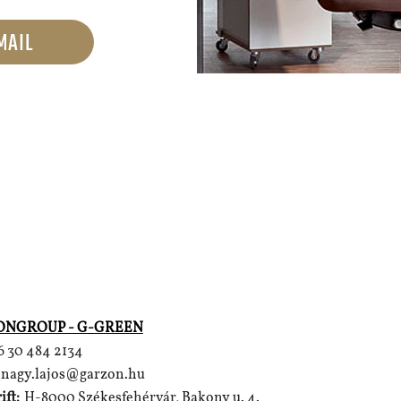
MAIL
NGROUP - G-GREEN
6 30 484 2134
nagy.lajos@garzon.hu
ift:
H-8000 Székesfehérvár, Bakony u. 4.