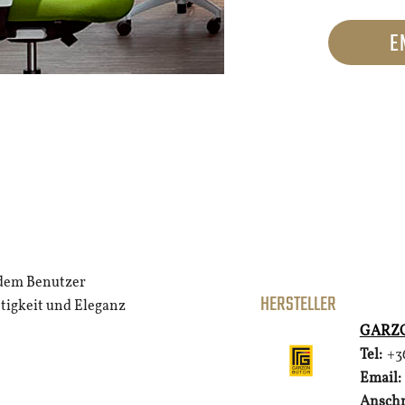
E
dem Benutzer
HERSTELLER
htigkeit und Eleganz
GARZO
Tel:
+3
Email:
Anschr