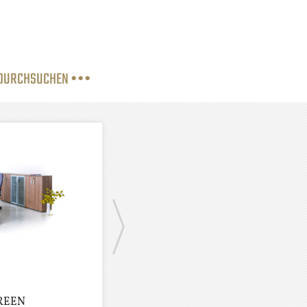
 DURCHSUCHEN •••
ERGONOM
GREEN
Garzongroup - G-GREEN